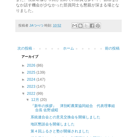
なか話す機会が少なかった部員同士も懇親が深まる場とな
りました。
投稿者
JAつべつ
時刻:
10:52
次の投稿
ホーム
前の投稿
アーカイブ
►
2026
(86)
►
2025
(139)
►
2024
(147)
►
2023
(147)
▼
2022
(99)
▼
12月
(20)
『新年の挨拶』 津別町農業協同組合 代表理事組
合長 佐野成昭
系統連合会との意見交換会を開催しました
地区懇談会を開催しました
第４回ふるさと塾が開催されました