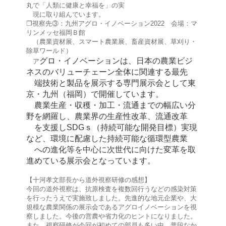
丸で「人類に健康と幸福を」の実
現に取り組んでいます。
❐視察先③：九州アグロ・イノベーション2022 会場：マ
リンメッセ福岡Ｂ館
（農業資材展、スマート農業展、畜産資材展、草刈り・
除草ワールド）
グロ・イノベーションは、日本の農業ビジ
ア
ネスのバリューチェーン全体に関連する最先
端技術と製品を展示する専門展示会として東
京・九州（福岡）で開催しています。
農業生産・収穫・加工・流通までの幅広い分
野を網羅し、農業界の生産性改革、流通改革
を支援し
SDGｓ（持続可能な開発目標）実現
など、環境に配慮した持続可能な循環型農業
への進化等を中心に次世代に向けた変革を取
進めている展示会となっています。
【十河孝文部長から道外視察研修の感想】
今回の道外視察は、抗原検査を複数回行うなどの感染対策
を行ったうえで実施致しました。先進的な地元企業や、大
規模な農業関係の展示会であるアグロイノベーションを視
察しました。今後の営農や省力化のヒントになりました。
また、視察研修が今回が初めての部員も多い中、普段なか