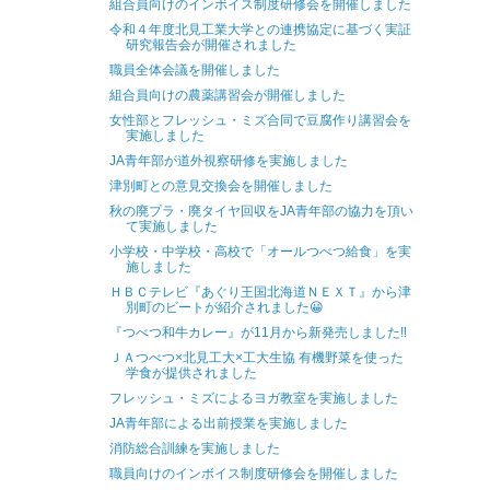
組合員向けのインボイス制度研修会を開催しました
令和４年度北見工業大学との連携協定に基づく実証
研究報告会が開催されました
職員全体会議を開催しました
組合員向けの農薬講習会が開催しました
女性部とフレッシュ・ミズ合同で豆腐作り講習会を
実施しました
JA青年部が道外視察研修を実施しました
津別町との意見交換会を開催しました
秋の廃プラ・廃タイヤ回収をJA青年部の協力を頂い
て実施しました
小学校・中学校・高校で「オールつべつ給食」を実
施しました
ＨＢＣテレビ『あぐり王国北海道ＮＥＸＴ』から津
別町のビートが紹介されました😀
『つべつ和牛カレー』が11月から新発売しました‼
ＪＡつべつ×北見工大×工大生協 有機野菜を使った
学食が提供されました
フレッシュ・ミズによるヨガ教室を実施しました
JA青年部による出前授業を実施しました
消防総合訓練を実施しました
職員向けのインボイス制度研修会を開催しました