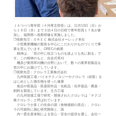
ＪＡつべつ青年部（十河孝文部長）は、11月13日（日）か
ら１６日（水）まで３泊４日の日程で青年部員１７名が参
加し、福岡県へ視察研修を実施しました。
❐視察先①：ＯＲＥＣ 株式会社オーレック本社
小型農業機械の製造を中心にこだわりのものづくりで事
業を営んでいます。ORECの創業
精神は、「世の中に役立つものを誰よりも先に創る」で
す。この精神のもと、自走式草刈
機及び乗用草刈機の分野において、数々の業界初製品を
世の中にお届けてしています。
❐視察先②：クロレラ工業株式会社
九州筑後工場 バイオテクノロジーやクロレラ（緑藻）を
はじめとした微生物を使った健康
食品や医薬品・医薬部外品・化粧品・化学薬品・農薬・
飼料を製造しています。主力工場
の九州筑後工場で研究・開発されたクロレラは「チクゴ
株クロレラ」と呼ばれています。
クロレラが多くの生命の源（食物連鎖の原点）、クロレ
ラの可能性に挑む研究開発と、国
内一貫生産体制による安心・安全の提供を通じ、会社一