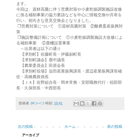
ます。
今回は、資材高騰に伴う営農対策や小麦乾燥調製施設改修
に係る補助事業の協力要請などを中心に情報交換や共有を
行い、前向きな意見交換会となりました。
❐営農対策について ①資材高騰対策 ②酪農畜産振興対
策
❐施設整備計画について ①小麦乾燥調製施設大改修によ
る補助事業 ②鹿柵設置事業
～出席者は以下の通り
【津別町】佐藤町長・伊藤副町長
【津別町議会】鹿中議長
【農業委員会】田原会長
【津別町役場】迫田産業振興課長・渡辺産業振興課長補
佐・高橋農政係長
【ＪＡ】佐野組合長・岡本常務・安部職務代行・稲部部
長・久保部長・中西部長
投稿者
JAつべつ
時刻:
10:41
次の投稿
ホーム
前の投稿
アーカイブ