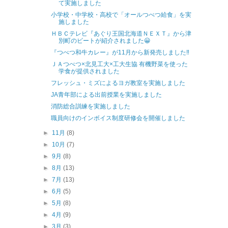
て実施しました
小学校・中学校・高校で「オールつべつ給食」を実
施しました
ＨＢＣテレビ『あぐり王国北海道ＮＥＸＴ』から津
別町のビートが紹介されました😀
『つべつ和牛カレー』が11月から新発売しました‼
ＪＡつべつ×北見工大×工大生協 有機野菜を使った
学食が提供されました
フレッシュ・ミズによるヨガ教室を実施しました
JA青年部による出前授業を実施しました
消防総合訓練を実施しました
職員向けのインボイス制度研修会を開催しました
►
11月
(8)
►
10月
(7)
►
9月
(8)
►
8月
(13)
►
7月
(13)
►
6月
(5)
►
5月
(8)
►
4月
(9)
►
3月
(3)