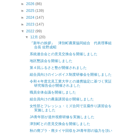
►
2026
(86)
►
2025
(139)
►
2024
(147)
►
2023
(147)
▼
2022
(99)
▼
12月
(20)
『新年の挨拶』 津別町農業協同組合 代表理事組
合長 佐野成昭
系統連合会との意見交換会を開催しました
地区懇談会を開催しました
第４回ふるさと塾が開催されました
組合員向けのインボイス制度研修会を開催しました
令和４年度北見工業大学との連携協定に基づく実証
研究報告会が開催されました
職員全体会議を開催しました
組合員向けの農薬講習会が開催しました
女性部とフレッシュ・ミズ合同で豆腐作り講習会を
実施しました
JA青年部が道外視察研修を実施しました
津別町との意見交換会を開催しました
秋の廃プラ・廃タイヤ回収をJA青年部の協力を頂い