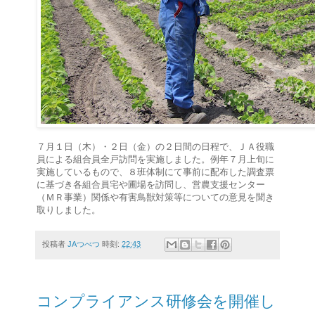
７月１日（木）・２日（金）の２日間の日程で、ＪＡ役職
員による組合員全戸訪問を実施しました。例年７月上旬に
実施しているもので、８班体制にて事前に配布した調査票
に基づき各組合員宅や圃場を訪問し、営農支援センター
（ＭＲ事業）関係や有害鳥獣対策等についての意見を聞き
取りしました。
投稿者
JAつべつ
時刻:
22:43
コンプライアンス研修会を開催し