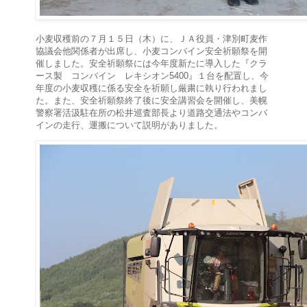
小麦収穫前の７月１５日（木）に、ＪＡ役員・津別町麦作
協議会他関係者が出席し、小麦コンバイン安全祈願祭を開
催しました。安全祈願祭には今年度新たに導入した『クラ
ース製 コンバイン レキシオン5400』１台を配置し、今
年度の小麦収穫に係る安全を祈願し厳粛に執り行われまし
た。また、安全祈願祭終了後に安全講習会を開催し、美幌
警察署活汲駐在所の松井巡査部長より道路交通法やコンバ
インの走行、運搬について説明がありました。