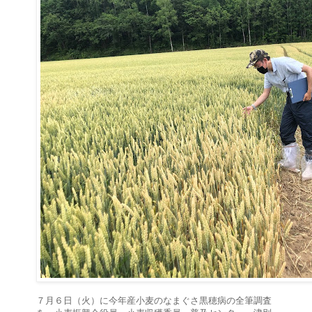
７月６日（火）に今年産小麦のなまぐさ黒穂病の全筆調査