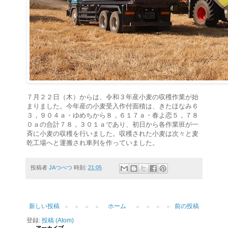
７月２２日（木）からは、令和３年産小麦の収穫作業が始
まりました。今年産の小麦受入作付面積は、きたほなみ６
３，９０４ａ・ゆめちから８，６１７ａ・春よ恋５，７８
０ａの合計７８，３０１ａであり、初日から各作業班が一
斉に小麦の収穫を行いました。収穫された小麦は次々と麦
乾工場へと運搬され車列を作っていました。
投稿者
JAつべつ
時刻:
21:05
新しい投稿
ホーム
前の投稿
登録:
投稿 (Atom)
アーカイブ