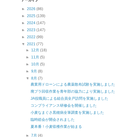
►
2026
(86)
►
2025
(139)
►
2024
(147)
►
2023
(147)
►
2022
(99)
▼
2021
(77)
►
12月
(18)
►
11月
(5)
►
10月
(5)
►
9月
(8)
▼
8月
(7)
農業用ドローンによる農薬散布試験を実施しました
廃プラ回収作業を青年部の協力により実施しました
JA役職員による組合員全戸訪問を実施しました
コンプライアンス研修会を開催しました
小麦なまぐさ黒穂病全筆調査を実施しました
臨時総会が開会されました
夏本番！小麦収穫作業が始まる
►
7月
(4)