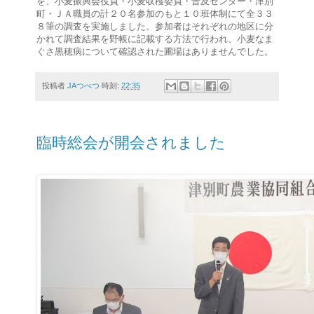
を、小麦振興会役員・小麦収穫委員・普及センター・津別
町・ＪＡ職員の計２０名参加のもと１０班体制にて全３３
８筆の調査を実施しました。参加者はそれぞれの地区に分
かれて調査結果を野帳に記載する方法で行われ、小麦なま
ぐさ黒穂病について確認された圃場はありませんでした。
投稿者
JAつべつ
時刻:
22:35
臨時総会が開会されました