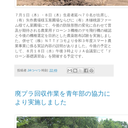
７月１日（木）・８日（木）生産者延べ７０名が出席し、
（有）矢作農場様玉葱圃場ならびに（有）木樋桃源ファー
ム様てん菜圃場にて、今後の防除形態の変化に合わせて普
及が期待される農業用ドローン３機種のデモ飛行機の確認
と今後の機種選定を目的とした農薬散布試験を実施しまし
た。併せて（株）ＮＴＴドコモより令和３年度スマート農
業事業に係る実証内容の説明がありました。今後の予定と
して、８月１８日（水）午後３時よりＪＡ会議室にて『ド
ローン基礎講習会』を開催する予定です。
投稿者
JAつべつ
時刻:
22:49
廃プラ回収作業を青年部の協力に
より実施しました