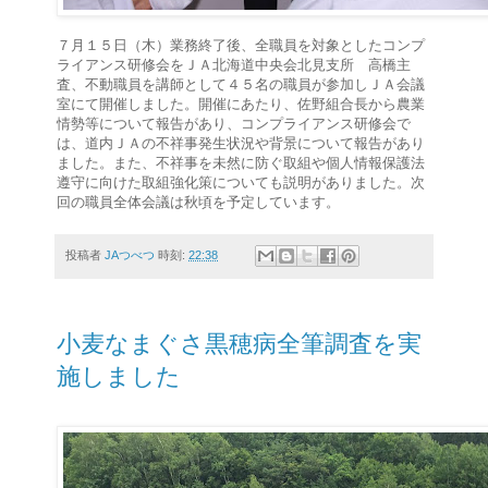
７月１５日（木）業務終了後、全職員を対象としたコンプ
ライアンス研修会をＪＡ北海道中央会北見支所 高橋主
査、不動職員を講師として４５名の職員が参加しＪＡ会議
室にて開催しました。開催にあたり、佐野組合長から農業
情勢等について報告があり、コンプライアンス研修会で
は、道内ＪＡの不祥事発生状況や背景について報告があり
ました。また、不祥事を未然に防ぐ取組や個人情報保護法
遵守に向けた取組強化策についても説明がありました。次
回の職員全体会議は秋頃を予定しています。
投稿者
JAつべつ
時刻:
22:38
小麦なまぐさ黒穂病全筆調査を実
施しました