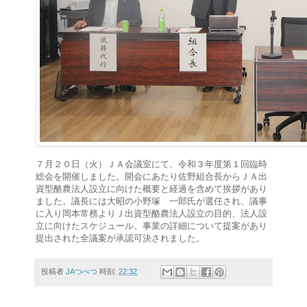
７月２０日（火）ＪＡ会議室にて、令和３年度第１回臨時
総会を開催しました。開会にあたり佐野組合長からＪＡ出
資型酪農法人設立に向けた概要と経過を含めて挨拶があり
ました。議長には大昭の小野塚 一郎氏が選任され、議事
に入り岡本常務よりＪ出資型酪農法人設立の目的、法人設
立に向けたスケジュール、事業の詳細について提案があり
提出された全議案が承認可決されました。
投稿者
JAつべつ
時刻:
22:32