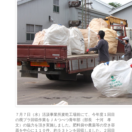
７月７日（水）活汲事業所麦乾工場前にて、今年度１回目
の廃プラ回収作業をＪＡつべつ青年部（部長 十河 孝
文）の協力を頂き実施しました。肥料袋や農薬等の空き容
器を中心に１１０件、約５３トンを回収しました。２回目