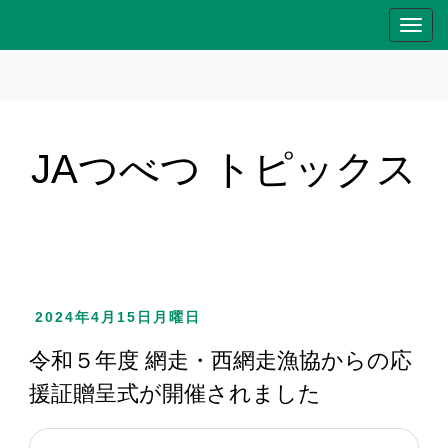
T
o
g
g
l
e
JAつべつ トピックス
n
a
v
i
g
a
2024年4月15日月曜日
t
i
令和５年度 網走・西網走漁協からの応
o
援証贈呈式が開催されました
n