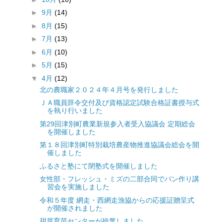
►
9月
(14)
►
8月
(15)
►
7月
(13)
►
6月
(10)
►
5月
(15)
▼
4月
(12)
北の農職家２０２４年４月号を発行しました
ＪＡ職員辞令交付及び資格認定試験合格証書授与式
を執り行いました
第29回津別町農業新規参入者受入協議会 定期総会
を開催しました
第１８回津別町特別栽培農産物推進協議会総会を開
催しました
ふるさと塾にて閉塾式を開催しました
女性部・フレッシュ・ミズの二部合同でパン作り講
習会を実施しました
令和５年度 網走・西網走漁協からの応援証贈呈式
が開催されました
甜菜育苗センターが操業しました