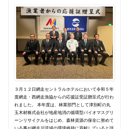
３月１２日網走セントラルホテルにおいて令和５年
度網走・西網走漁協からの応援証受証贈呈式が行わ
れました。 本年度は、林業部門として津別町の丸
玉木材株式会社が地産地消の循環型バイオマスグリ
ーンリサイクルをはじめ、森林資源の保全に努めて
いる事が網走川流域の環境維持に貢献していると評