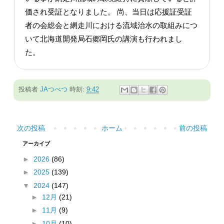
価され受証となりました。 尚、当日は応援証受証
者の会総会と網走川における流域治水の取組みにつ
いて北海道開発局石郷岡氏の講演も行われまし
た。
投稿者
JAつべつ
時刻:
9:42
次の投稿
ホーム
前の投稿
アーカイブ
►
2026
(86)
►
2025
(139)
▼
2024
(147)
►
12月
(21)
►
11月
(9)
►
10月
(10)