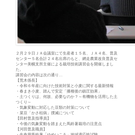
２月２９日ＪＡ会議室にて生産者１５名、ＪＡ４名、普及
センター５名合計２４名出席のもと、網走農業改良普及セ
ンター美幌支所主催による栽培技術講習会を開催しまし
た。
講習会の内容は次の通り…
【荒木係長】
・令和６年産に向けた技術対策と小麦に関する最新情報
・春まき小麦、踏んで安定「播種後の鎮圧効果」
・土つくりは、何故、必要なのか？～有機物を活用した土
つくり～
・気象変動に対応した豆類の対策について
・菜豆「かさ枯病」撲滅について
【田村普及指導員】
・今後の気象変動を踏まえた馬鈴薯栽培の注意点
【河田普及職員】
・生食用馬鈴薯「ゆめいころ」地域適応性試験