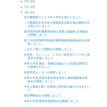
►
6月
(10)
►
5月
(15)
▼
4月
(12)
北の農職家２０２４年４月号を発行しました
ＪＡ職員辞令交付及び資格認定試験合格証書授与式
を執り行いました
第29回津別町農業新規参入者受入協議会 定期総会
を開催しました
第１８回津別町特別栽培農産物推進協議会総会を開
催しました
ふるさと塾にて閉塾式を開催しました
女性部・フレッシュ・ミズの二部合同でパン作り講
習会を実施しました
令和５年度 網走・西網走漁協からの応援証贈呈式
が開催されました
甜菜育苗センターが操業しました
令和５年度 甜菜生産共励会表彰と農産物関連合同
総会を開催しました
今年も農薬引渡し作業時に青年部の協力を頂きまし
た
地区懇懇談会を開催しました
令和５年度 栽培技術講習会を開催しました