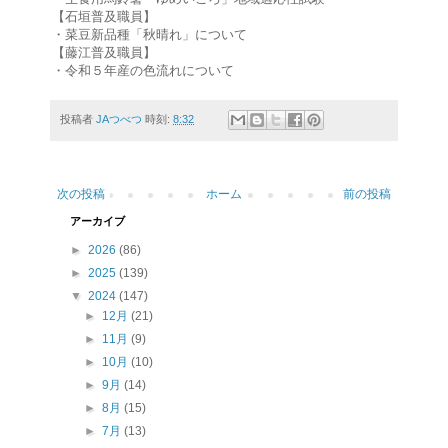
【石垣普及職員】
・菜豆新品種「秋晴れ」について
【藤江普及職員】
・令和５年産の色流れについて
投稿者
JAつべつ
時刻:
8:32
次の投稿
ホーム
前の投稿
アーカイブ
►
2026
(86)
►
2025
(139)
▼
2024
(147)
►
12月
(21)
►
11月
(9)
►
10月
(10)
►
9月
(14)
►
8月
(15)
►
7月
(13)