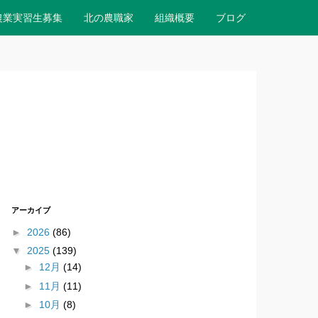
農業実習生募集
北の農職家
組織概要
ブログ
アーカイブ
►
2026
(86)
▼
2025
(139)
►
12月
(14)
►
11月
(11)
►
10月
(8)