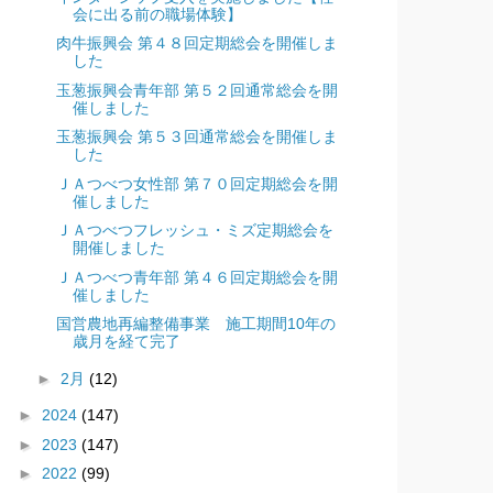
会に出る前の職場体験】
肉牛振興会 第４８回定期総会を開催しま
した
玉葱振興会青年部 第５２回通常総会を開
催しました
玉葱振興会 第５３回通常総会を開催しま
した
ＪＡつべつ女性部 第７０回定期総会を開
催しました
ＪＡつべつフレッシュ・ミズ定期総会を
開催しました
ＪＡつべつ青年部 第４６回定期総会を開
催しました
国営農地再編整備事業 施工期間10年の
歳月を経て完了
►
2月
(12)
►
2024
(147)
►
2023
(147)
►
2022
(99)