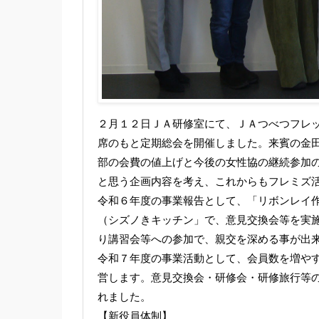
２月１２日ＪＡ研修室にて、ＪＡつべつフレ
席のもと定期総会を開催しました。来賓の金
部の会費の値上げと今後の女性協の継続参加
と思う企画内容を考え、これからもフレミズ
令和６年度の事業報告として、「リボンレイ
（シズノきキッチン」で、意見交換会等を実
り講習会等への参加で、親交を深める事が出
令和７年度の事業活動として、会員数を増や
営します。意見交換会・研修会・研修旅行等
れました。
【新役員体制】