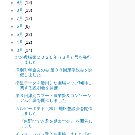
►
9月
(13)
►
8月
(13)
►
7月
(12)
►
6月
(8)
►
5月
(22)
►
4月
(12)
▼
3月
(14)
北の農職家２０２５年（３月）号を発行
しました
津別町年金友の会 第３８回定期総会を開
催しました
衛星データを活用した圃場マップ利用に
関する説明会を開催
第３回津別スマート農業普及コンソーシ
アム会議を開催しました
カルビーポテト（株） 地区懇談会を開催
しました
『東野ひでき君を励ます会』 を開催し
ました
インターシップ受入を実施しました【社