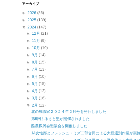
アーカイブ
►
2026
(86)
►
2025
(139)
▼
2024
(147)
►
12月
(21)
►
11月
(9)
►
10月
(10)
►
9月
(14)
►
8月
(15)
►
7月
(13)
►
6月
(10)
►
5月
(15)
►
4月
(12)
►
3月
(16)
▼
2月
(12)
北の農職家２０２４年２月号を発行しました
第9回ふるさと塾が開催されました
酪農振興会懇談会を開催しました
JA女性部とフレッシュ・ミズ二部合同による大豆選別作業が実