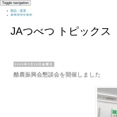
Toggle navigation
製品・産直
農業実習生募集
北の農職家
組織概要
JAつべつ トピックス
ブログ
2024年2月16日金曜日
酪農振興会懇談会を開催しました