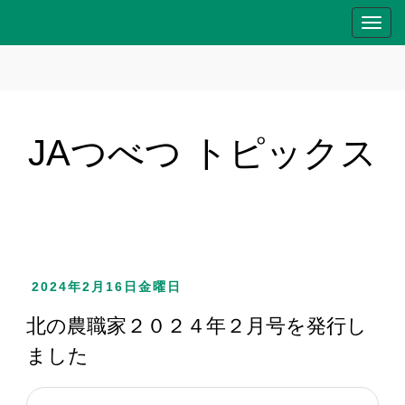
T
o
g
g
l
e
JAつべつ トピックス
n
a
v
i
g
a
2024年2月16日金曜日
t
i
北の農職家２０２４年２月号を発行し
o
ました
n