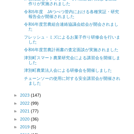
作りが実施されました
令和5年度 JAつべつ管内における各種実証・研究
報告会が開催されました
令和6年度営農組合連絡協議会総会が開会されまし
た
フレッシュ・ミズによるお菓子作り研修会を行いま
した
令和6年度営農計画書の査定面談が実施されました
津別町スマート農業研究会による講習会を開催しま
した
津別町農業法人会による研修会を開催しました
チェーンソーの使用に対する安全講習会が開催され
ました
►
2023
(147)
►
2022
(99)
►
2021
(77)
►
2020
(36)
►
2019
(5)