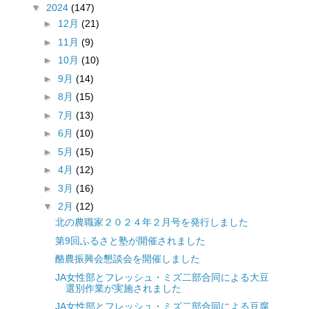
▼
2024
(147)
►
12月
(21)
►
11月
(9)
►
10月
(10)
►
9月
(14)
►
8月
(15)
►
7月
(13)
►
6月
(10)
►
5月
(15)
►
4月
(12)
►
3月
(16)
▼
2月
(12)
北の農職家２０２４年２月号を発行しました
第9回ふるさと塾が開催されました
酪農振興会懇談会を開催しました
JA女性部とフレッシュ・ミズ二部合同による大豆
選別作業が実施されました
JA女性部とフレッシュ・ミズ二部合同による豆腐