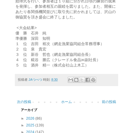
始球式を行い、参加者は１０組に分かれ日頃の練習の成果
を発揮し、参加者相互の親睦を図りました。また、開催に
あたり各関係機関並びに取引先に於かれましては、沢山の
御協賛を頂き盛会に終了しました。
<大会結果>
優 勝 石井 純
準優勝 深田 知明
１ 位 吉田 裕次（網走漁業協同組合常務理事）
２ 位 泉 貴宏
３ 位 新谷 哲也（網走漁業協同組合長）
４ 位 糀谷 勝広（クレードル食品㈱副社長）
５ 位 酒井 精一（株式会社山上木工）
投稿者
JAつべつ
時刻:
8:30
次の投稿
ホーム
前の投稿
アーカイブ
►
2026
(86)
►
2025
(139)
►
2024
(147)