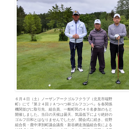
６月４日（土）ノーザンアークゴルフクラブ（北見市端野
町）にて『第２４回ＪＡつべつ杯ゴルフコンペ』を各関係
機関並びに取引先、組合員、一般町民の４０名参加のもと
開催しました。当日の天候は曇天、気温低下により絶好の
ゴルフ日和とはなりませんでしたが、開会式に続き、佐野
組合長・鹿中津別町議会議長・新谷網走漁協組合長による