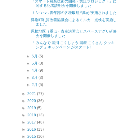
「スマート農業技術の開発・実証プロジェクト」に
関する記者説明会を開催しました
ＪＡつべつ青年部の各種取組活動が実施されました
津別町乳質改善協議会によるミルカ―点検を実施し
ました
恩根地区（重点）青空講習会とスペースアグリ研修
会を開催しました
「 みんなで 国消 こくしょう 国産 こくさん クッキ
ング 」キャンペーン がスタート!
►
6月
(5)
►
5月
(8)
►
4月
(9)
►
3月
(3)
►
2月
(5)
►
2021
(77)
►
2020
(36)
►
2019
(5)
►
2018
(13)
►
2017
(48)
►
2016
(13)
►
2015
(10)