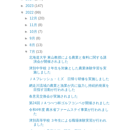
►
2023
(147)
▼
2022
(99)
►
12月
(20)
►
11月
(8)
►
10月
(7)
►
9月
(8)
►
8月
(13)
▼
7月
(13)
北海道大学 東山教授による農業と食料に関する講
演会が開催されました
津別中学校 ２年生を対象とした農業体験学習を実
施しました
ＪＡフレッシュ・ミズ 日帰り研修を実施しました
網走川流域の農業と漁業が共に協力し持続的発展を
目指す活動が行われました
各意見交換会が実施されました
第24回ＪＡつべつ杯ゴルフコンペが開催されました
令和4年度 農水省ファームステイ事業が行われまし
た
津別高等学校 ３年生による職場体験実習が行われ
ました