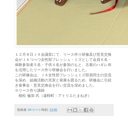
１２月８日ＪＡ会議室にて、リース作り研修及び意見交換
会がＪＡつべつ女性部フレッシュ・ミズとして会員６名・
体験参加者５名・子供４名が参加のもと、古着のハギレ布
を活用したリース作り研修会を行いました。
この研修会は、ＪＡ女性部フレッシュミズ部員同士の交流
を深め、組織活動の充実と発展を図るため、研修会に引続
き食事会・意見交換会を行い交流を深めました。
※リース作り講師
植松 倫加 氏（遠軽町：アトリエたまねぎ）
投稿者
JAつべつ
時刻:
13:00