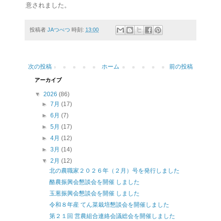
意されました。
投稿者
JAつべつ
時刻:
13:00
次の投稿
ホーム
前の投稿
アーカイブ
▼
2026
(86)
►
7月
(17)
►
6月
(7)
►
5月
(17)
►
4月
(12)
►
3月
(14)
▼
2月
(12)
北の農職家２０２６年（２月）号を発行しました
酪農振興会懇談会を開催 しました
玉葱振興会懇談会を開催 しました
令和８年産 てん菜栽培懇談会を開催しました
第２１回 営農組合連絡会議総会を開催しました