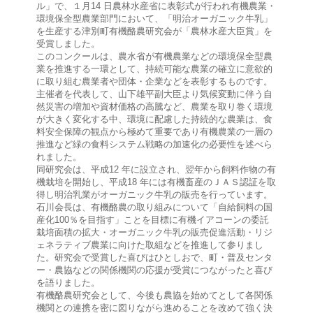
ル」で、１月14 日農林水産省に表彰式が行われ有機農業・
環境保全型農業部門において、「明治オーガニック牛乳」
を生産する津別町有機酪農研究会が「農林水産大臣賞」を
受賞しました。
このコンクールは、農水省が有機農業などの環境保全型農
業を推進する一環として、持続可能な農業の確立に意欲的
に取り組む農業者や団体・企業などを表彰するものです。
主催者を代表して、山下雄平副大臣より気候変動に伴う自
然災害の増加や資材価格の高騰など、農業を取り巻く環境
が大きく変化する中、環境に配慮した持続的な農業は、食
料安全保障の観点から極めて重要であり有機農業の一層の
推進など緑の食料システム戦略の加速化の必要性を述べら
れました。
同研究会は、平成12 年に設立され、翌年から飼料作物の有
機栽培を開始し、平成18 年には有機畜産のＪＡＳ認証を取
得し明治乳業がオーガニック牛乳の販売を行っています。
石川会長は、有機酪農の取り組みについて「自給飼料の国
産化100％を目指す」ことを目標に有機イアコーンの委託
栽培面積の拡大・オーガニック牛乳の販売促進活動・リジ
ェネラティブ農業に向けた取組などを推進して参りまし
た。研究会で受賞した喜びはひとしおで、町・普及センタ
ー・農協などの関係機関の応援が受賞につながったと喜び
を語りました。
有機酪農研究会として、今後も農協を始めてとして各関係
機関との連携を密に図りながら進めることを改めて強く決