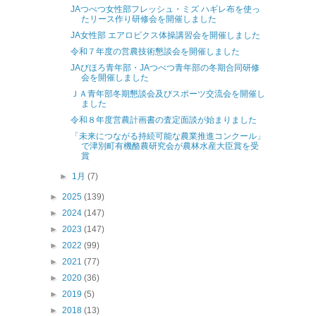
JAつべつ女性部フレッシュ・ミズ ハギレ布を使っ
たリース作り研修会を開催しました
JA女性部 エアロビクス体操講習会を開催しました
令和７年度の営農技術懇談会を開催しました
JAびほろ青年部・JAつべつ青年部の冬期合同研修
会を開催しました
ＪＡ青年部冬期懇談会及びスポーツ交流会を開催し
ました
令和８年度営農計画書の査定面談が始まりました
「未来につながる持続可能な農業推進コンクール」
で津別町有機酪農研究会が農林水産大臣賞を受
賞
►
1月
(7)
►
2025
(139)
►
2024
(147)
►
2023
(147)
►
2022
(99)
►
2021
(77)
►
2020
(36)
►
2019
(5)
►
2018
(13)