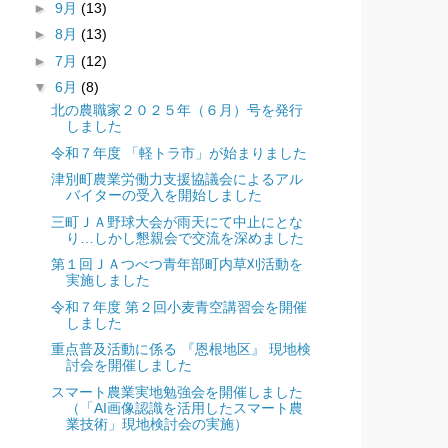
►
9月
(13)
►
8月
(13)
►
7月
(12)
▼
6月
(8)
北の農職家２０２５年（６月）号を発行
しました
令和７年度 「軽トラ市」が始まりました
津別町農業労働力支援協議会によるアル
バイターの受入を開始しました
三町ＪＡ野球大会が雨天にて中止にとな
り…しかし懇親会で交流を深めました
第１回ＪＡつべつ青年部町内草刈活動を
実施しました
令和７年度 第２回小麦青空講習会を開催
しました
重点普及活動に係る 『恩根地区』 現地検
討会を開催しました
スマート農業実地勉強会を開催しました
（「AI画像認識を活用したスマート農
業技術」現地検討会の実施）