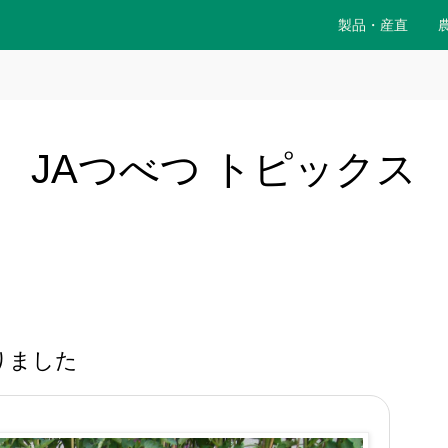
製品・産直
JAつべつ トピックス
りました