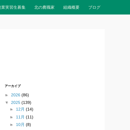
農業実習生募集
北の農職家
組織概要
ブログ
アーカイブ
►
2026
(86)
▼
2025
(139)
►
12月
(14)
►
11月
(11)
►
10月
(8)