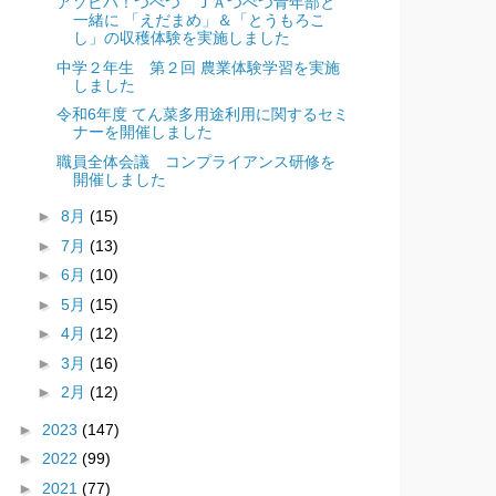
アソビバ！つべつ ＪＡつべつ青年部と
一緒に 「えだまめ」＆「とうもろこ
し」の収穫体験を実施しました
中学２年生 第２回 農業体験学習を実施
しました
令和6年度 てん菜多用途利用に関するセミ
ナーを開催しました
職員全体会議 コンプライアンス研修を
開催しました
►
8月
(15)
►
7月
(13)
►
6月
(10)
►
5月
(15)
►
4月
(12)
►
3月
(16)
►
2月
(12)
►
2023
(147)
►
2022
(99)
►
2021
(77)