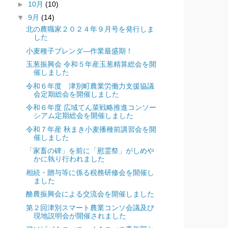
►
10月
(10)
▼
9月
(14)
北の農職家２０２４年９月号を発行しま
した
小麦種子ブレンダ―作業最盛期！
玉葱振興会 令和５年産玉葱精算総会を開
催しました
令和６年度 津別町農業労働力支援協議
会定期総会を開催しました
令和６年度 広域てん菜戦略推進コンソー
シアム定期総会を開催しました
令和７年産 秋まき小麦播種前講習会を開
催しました
「家畜の碑」を前に「慰霊祭」がしめや
かに執り行われました
相続・贈与等に係る税務研修会を開催し
ました
酪農振興会による交流会を開催しました
第２回津別スマート農業コンソ会議及び
現地説明会が開催されました