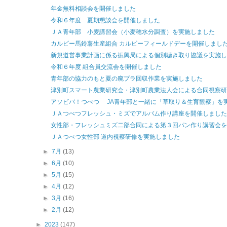
年金無料相談会を開催しました
令和６年度 夏期懇談会を開催しました
ＪＡ青年部 小麦講習会（小麦穂水分調査）を実施しました
カルビー馬鈴薯生産組合 カルビーフィールドデーを開催しまし
新規道営事業計画に係る振興局による個別聴き取り協議を実施し
令和６年度 組合員交流会を開催しました
青年部の協力のもと夏の廃プラ回収作業を実施しました
津別町スマート農業研究会・津別町農業法人会による合同視察研
アソビバ！つべつ JA青年部と一緒に「草取り＆生育観察」を
ＪＡつべつフレッシュ・ミズでアルバム作り講座を開催しました
女性部・フレッシュミズ二部合同による第３回パン作り講習会を
ＪＡつべつ女性部 道内視察研修を実施しました
►
7月
(13)
►
6月
(10)
►
5月
(15)
►
4月
(12)
►
3月
(16)
►
2月
(12)
►
2023
(147)