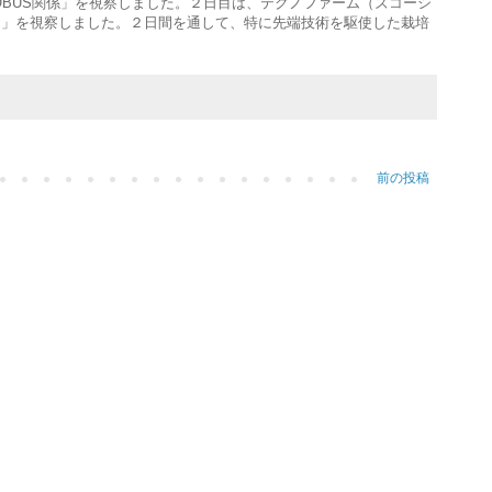
OBUS関係」を視察しました。２日目は、テクノファーム（ズコーシ
）」を視察しました。２日間を通して、特に先端技術を駆使した栽培
前の投稿