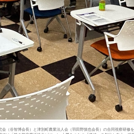
究会（谷智博会長）と津別町農業法人会（羽田野慎也会長）の合同視察研修を