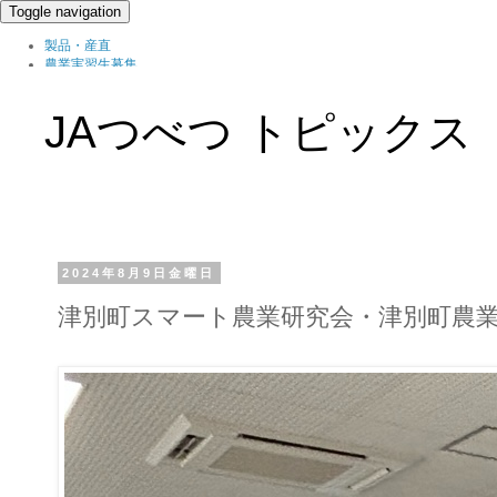
Toggle navigation
製品・産直
農業実習生募集
北の農職家
組織概要
JAつべつ トピックス
ブログ
2024年8月9日金曜日
津別町スマート農業研究会・津別町農