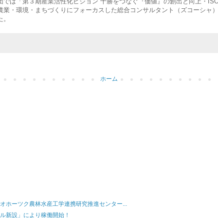
では「第３期産業活性化ビジョン 十勝をつなぐ『価値』の創出と向上・IS
農業・環境・まちづくりにフォーカスした総合コンサルタント（ズコーシャ
た。
ホーム
ホーツク農林水産工学連携研究推進センター...
ル新設」により稼働開始！