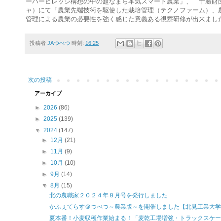
ーパービレッジ構想の中の超なまら本気スマート農業」、 十勝財団
ャ）にて「農業先端技術を駆使した栽培管理（テクノファーム）、
管理による農業の必要性を強く感じた意義ある視察研修が出来まし
投稿者
JAつべつ
時刻:
16:25
次の投稿
アーカイブ
►
2026
(86)
►
2025
(139)
▼
2024
(147)
►
12月
(21)
►
11月
(9)
►
10月
(10)
►
9月
(14)
▼
8月
(15)
北の農職家２０２４年８月号を発行しました
かふぇてらす＠つべつ～農業版～を開催しました【北見工業大学オ
夏本番！小麦収穫作業始まる！「麦乾工場増強・トラックスケー