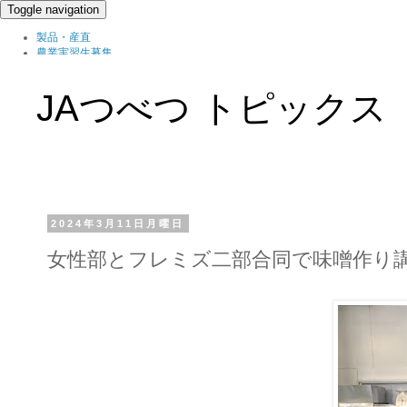
Toggle navigation
製品・産直
農業実習生募集
北の農職家
組織概要
JAつべつ トピックス
ブログ
2024年3月11日月曜日
女性部とフレミズ二部合同で味噌作り