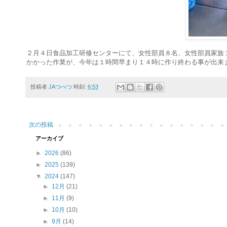
２月４日食品加工研修センターにて、女性部員８名、女性部員家族
かかった作業が、今年は１時間早まり１４時に作り終わる事が出来
投稿者
JAつべつ
時刻:
6:53
次の投稿
アーカイブ
►
2026
(86)
►
2025
(139)
▼
2024
(147)
►
12月
(21)
►
11月
(9)
►
10月
(10)
►
9月
(14)