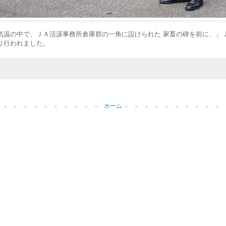
気温の中で、ＪＡ活汲事務所倉庫群の一角に設けられた 家畜の碑を前に、」
り行われました。
ホーム