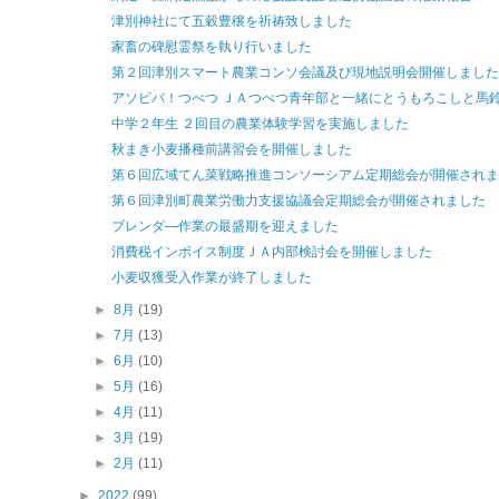
津別神社にて五穀豊穣を祈祷致しました
家畜の碑慰霊祭を執り行いました
第２回津別スマート農業コンソ会議及び現地説明会開催しました
アソビバ！つべつ ＪＡつべつ青年部と一緒にとうもろこしと馬
中学２年生 ２回目の農業体験学習を実施しました
秋まき小麦播種前講習会を開催しました
第６回広域てん菜戦略推進コンソーシアム定期総会が開催されま
第６回津別町農業労働力支援協議会定期総会が開催されました
ブレンダ―作業の最盛期を迎えました
消費税インボイス制度ＪＡ内部検討会を開催しました
小麦収獲受入作業が終了しました
►
8月
(19)
►
7月
(13)
►
6月
(10)
►
5月
(16)
►
4月
(11)
►
3月
(19)
►
2月
(11)
►
2022
(99)