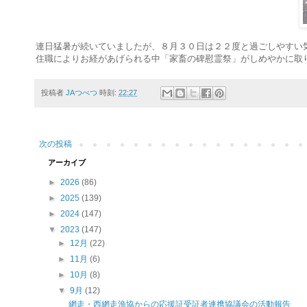
連日猛暑が続いていましたが、８月３０日は２２度と過ごしやすい
住職によりお経があげられる中「家畜の碑慰霊祭」がしめやかに取
投稿者
JAつべつ
時刻:
22:27
次の投稿
アーカイブ
►
2026
(86)
►
2025
(139)
►
2024
(147)
▼
2023
(147)
►
12月
(22)
►
11月
(6)
►
10月
(8)
▼
9月
(12)
網走・西網走漁協からの応援証受証者連携協議会の活動報告