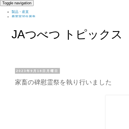
Toggle navigation
製品・産直
農業実習生募集
北の農職家
組織概要
JAつべつ トピックス
ブログ
2023年9月18日月曜日
家畜の碑慰霊祭を執り行いました