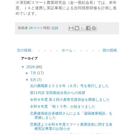
※津別町スマート農業研究会（金一善紀会長）では、本年
度、ＪＡと連携し実証事業による合同視察研修を計画し進
めています。
投稿者
JAつべつ
時刻:
9:59
次の投稿
ホーム
前の投稿
アーカイブ
▼
2026
(86)
►
7月
(17)
▼
6月
(7)
北の農職家２０２６年（６月）号を発行しました
第11代目 安部新組合長からの挨拶
令和８年度 第２回小麦青空講習会を開催しました
令和８年度 「軽トラ市」が始まりました
北農健保組合保健師さんによる「遠隔健康相談」を
実施しました
営農課より令和８年度スマート農業技術に関する各
種実証事業のお知らせ