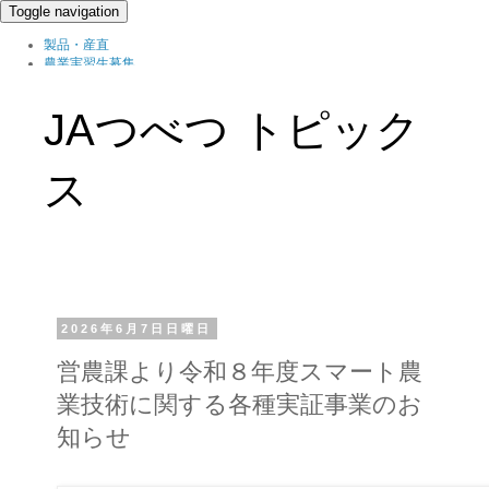
Toggle navigation
製品・産直
農業実習生募集
北の農職家
組織概要
JAつべつ トピック
ブログ
ス
2026年6月7日日曜日
営農課より令和８年度スマート農
業技術に関する各種実証事業のお
知らせ