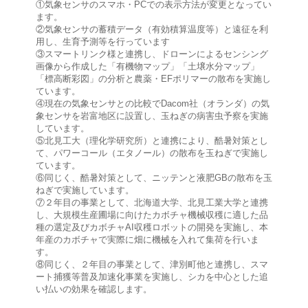
①気象センサのスマホ・PCでの表示方法が変更となってい
ます。
②気象センサの蓄積データ（有効積算温度等）と遠征を利
用し、生育予測等を行っています
③スマートリンク様と連携し、ドローンによるセンシング
画像から作成した「有機物マップ」「土壌水分マップ」
「標高断彩図」の分析と農薬・EFポリマーの散布を実施し
ています。
④現在の気象センサとの比較でDacom社（オランダ）の気
象センサを岩富地区に設置し、玉ねぎの病害虫予察を実施
しています。
⑤北見工大（理化学研究所）と連携により、酷暑対策とし
て、パワーコール（エタノール）の散布を玉ねぎで実施し
ています。
⑥同じく、酷暑対策として、ニッテンと液肥GBの散布を玉
ねぎで実施しています。
⑦２年目の事業として、北海道大学、北見工業大学と連携
し、大規模生産圃場に向けたカボチャ機械収穫に適した品
種の選定及びカボチャAI収穫ロボットの開発を実施し、本
年産のカボチャで実際に畑に機械を入れて集荷を行いま
す。
⑧同じく、２年目の事業として、津別町他と連携し、スマ
ート捕獲等普及加速化事業を実施し、シカを中心とした追
い払いの効果を確認します。