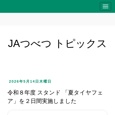
T
o
g
g
l
e
JAつべつ トピックス
n
a
v
i
g
a
2026年5月14日木曜日
t
i
令和８年度 スタンド 「夏タイヤフェ
o
ア」を２日間実施しました
n