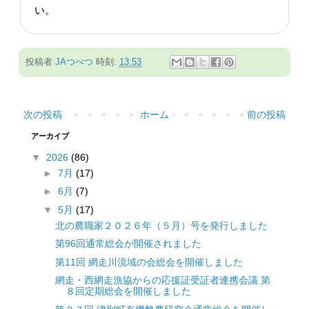
い。
投稿者
JAつべつ
時刻:
13:53
次の投稿
ホーム
前の投稿
アーカイブ
▼
2026
(86)
►
7月
(17)
►
6月
(7)
▼
5月
(17)
北の農職家２０２６年（５月）号を発行しました
第96回通常総会が開催されました
第11回 網走川流域の会総会を開催しました
網走・西網走漁協からの応援証受証者連携会議 第
８回定期総会を開催しました