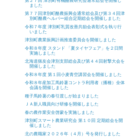
第２７回 津別町有機酪農研究会通常総会を開催し
ました
第７７回津別町酪農振興会通常総会及び第３４回津
別町酪農ヘルパー組合定期総会を開催しました
令和７年度 津別町乳質改善共励会表彰式を執り行
いました
津別町農業振興計画推進委員会を開催しました
令和８年度 スタンド 「夏タイヤフェア」を２日間
実施しました
北海道猟友会津別支部総会及び第４４回射撃大会を
開催しました
令和８年度 第１回小麦青空講習会を開催しました
令和８年産加工馬鈴薯コントラ利用者（播種）全体
会議を開催しました
種子馬鈴薯の春引渡しが始まりました
ＪＡ新人職員向け研修を開催しました
春の農作業安全啓蒙を実施しました
津別町スマート農業研究会 第１０回 定期総会を開
催しました
北の農職家２０２６年（４月）号を発行しました