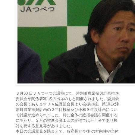
３月30 日ＪＡつべつ会議室にて、津別町農業振興計画推進
委員会が関係者30 名の出席のもと開催されました。委員会
の会長でありますＪＡ佐野組合長より挨拶の後、第10 次津
別町農業振興計画の２年目検証及び令和８年度計画につい
て討議が進められました。特に全体の総括会議を開催する
にあたり、３月の推進会議１回の開催では不十分であり検
討を要する意見等がありました。
本日の会議意見を踏まえて、各座長と今後 の方向性や全体