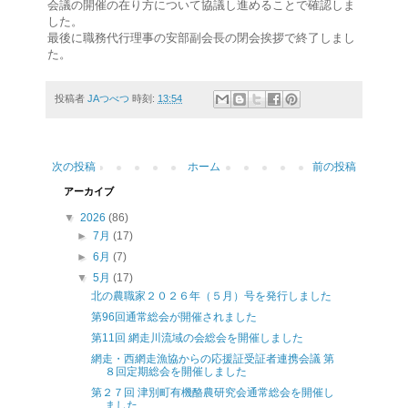
会議の開催の在り方について協議し進めることで確認しま
した。
最後に職務代行理事の安部副会長の閉会挨拶で終了しまし
た。
投稿者
JAつべつ
時刻:
13:54
次の投稿
ホーム
前の投稿
アーカイブ
▼
2026
(86)
►
7月
(17)
►
6月
(7)
▼
5月
(17)
北の農職家２０２６年（５月）号を発行しました
第96回通常総会が開催されました
第11回 網走川流域の会総会を開催しました
網走・西網走漁協からの応援証受証者連携会議 第
８回定期総会を開催しました
第２７回 津別町有機酪農研究会通常総会を開催し
ました