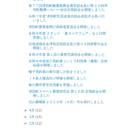
第７７回津別町酪農振興会通常総会及び第３４回津
別町酪農ヘルパー組合定期総会を開催しました
令和７年度 津別町乳質改善共励会表彰式を執り行
いました
津別町農業振興計画推進委員会を開催しました
令和８年度 スタンド 「夏タイヤフェア」を２日間
実施しました
北海道猟友会津別支部総会及び第４４回射撃大会を
開催しました
令和８年度 第１回小麦青空講習会を開催しました
令和８年産加工馬鈴薯コントラ利用者（播種）全体
会議を開催しました
種子馬鈴薯の春引渡しが始まりました
ＪＡ新人職員向け研修を開催しました
春の農作業安全啓蒙を実施しました
津別町スマート農業研究会 第１０回 定期総会を開
催しました
北の農職家２０２６年（４月）号を発行しました
►
4月
(12)
►
3月
(14)
►
2月
(12)