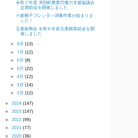
令和７年度 津別町農業労働力支援協議会
定期総会を開催しました
小麦種子ブレンダ―消毒作業が始まりま
した！
玉葱振興会 令和６年産玉葱精算総会を開
催しました
►
8月
(13)
►
7月
(12)
►
6月
(8)
►
5月
(22)
►
4月
(12)
►
3月
(14)
►
2月
(12)
►
2024
(147)
►
2023
(147)
►
2022
(99)
►
2021
(77)
►
2020
(36)