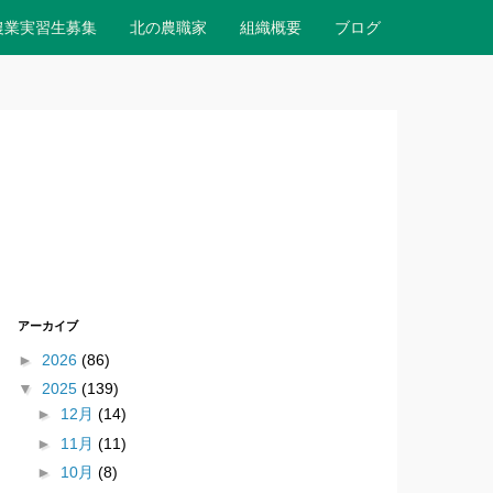
農業実習生募集
北の農職家
組織概要
ブログ
アーカイブ
►
2026
(86)
▼
2025
(139)
►
12月
(14)
►
11月
(11)
►
10月
(8)