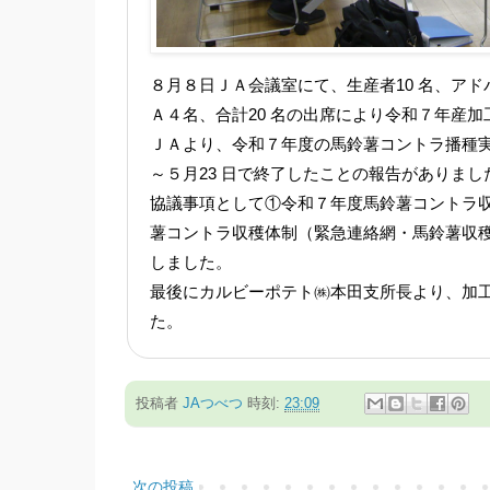
８月８日ＪＡ会議室にて、生産者10 名、ア
Ａ４名、合計20 名の出席により令和７年産
ＪＡより、令和７年度の馬鈴薯コントラ播種実績につ
～５月23 日で終了したことの報告がありまし
協議事項として①令和７年度馬鈴薯コントラ収穫予定面
薯コントラ収穫体制（緊急連絡網・馬鈴薯収
しました。
最後にカルビーポテト㈱本田支所長より、加
た。
投稿者
JAつべつ
時刻:
23:09
次の投稿