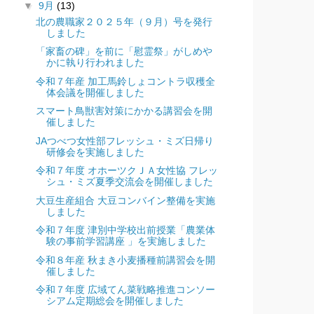
▼
9月
(13)
北の農職家２０２５年（９月）号を発行
しました
「家畜の碑」を前に「慰霊祭」がしめや
かに執り行われました
令和７年産 加工馬鈴しょコントラ収穫全
体会議を開催しました
スマート鳥獣害対策にかかる講習会を開
催しました
JAつべつ女性部フレッシュ・ミズ日帰り
研修会を実施しました
令和７年度 オホーツクＪＡ女性協 フレッ
シュ・ミズ夏季交流会を開催しました
大豆生産組合 大豆コンバイン整備を実施
しました
令和７年度 津別中学校出前授業「農業体
験の事前学習講座 」を実施しました
令和８年産 秋まき小麦播種前講習会を開
催しました
令和７年度 広域てん菜戦略推進コンソー
シアム定期総会を開催しました