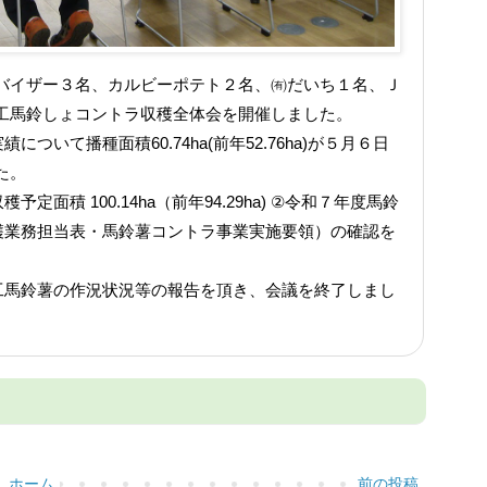
ドバイザー３名、カルビーポテト２名、㈲だいち１名、Ｊ
加工馬鈴しょコントラ収穫全体会を開催しました。
いて播種面積60.74ha(前年52.76ha)が５月６日
た。
積 100.14ha（前年94.29ha) ②令和７年度馬鈴
穫業務担当表・馬鈴薯コントラ事業実施要領）の確認を
工馬鈴薯の作況状況等の報告を頂き、会議を終了しまし
ホーム
前の投稿