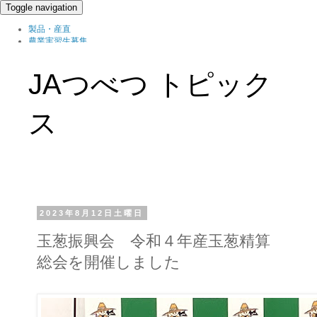
Toggle navigation
製品・産直
農業実習生募集
北の農職家
組織概要
JAつべつ トピック
ブログ
ス
2023年8月12日土曜日
玉葱振興会 令和４年産玉葱精算
総会を開催しました