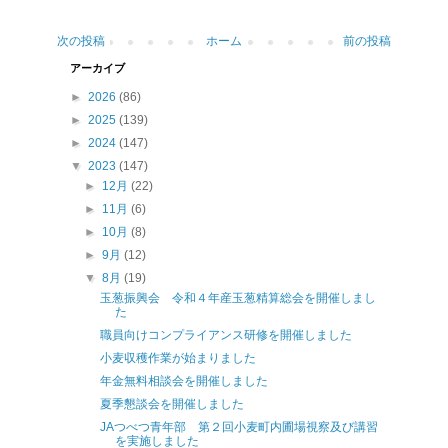
次の投稿
ホーム
前の投稿
アーカイブ
►
2026
(86)
►
2025
(139)
►
2024
(147)
▼
2023
(147)
►
12月
(22)
►
11月
(6)
►
10月
(8)
►
9月
(12)
▼
8月
(19)
玉葱振興会 令和４年産玉葱精算総会を開催しまし
た
職員向けコンプライアンス研修を開催しました
小麦収穫作業が始まりました
年金無料相談会を開催しました
夏季懇談会を開催しました
JAつべつ青年部 第２回小麦町内圃場視察及び講習
を実施しました