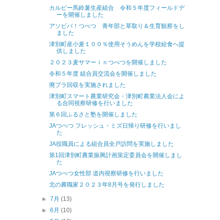
カルビー馬鈴薯生産組合 令和５年度フィールドデ
ーを開催しました
アソビバ！つべつ 青年部と草取り＆生育観察をし
ました
津別町産小麦１００％使用そうめんを学校給食へ提
供しました
２０２３麦サマーｉｎつべつを開催しました
令和５年度 組合員交流会を開催しました
廃プラ回収を実施されました
津別町スマート農業研究会・津別町農業法人会によ
る合同視察研修を行いました
第６回ふるさと塾を開催しました
JAつべつ フレッシュ・ミズ日帰り研修を行いまし
た
JA役職員による組合員全戸訪問を実施しました
第1回津別町農業振興計画策定委員会を開催しまし
た
JAつべつ女性部 道内視察研修を行いました
北の農職家２０２３年8月号を発行しました
►
7月
(13)
►
6月
(10)