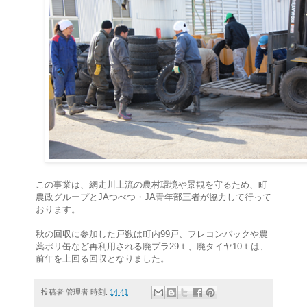
この事業は、網走川上流の農村環境や景観を守るため、町
農政グループとJAつべつ・JA青年部三者が協力して行って
おります。
秋の回収に参加した戸数は町内99戸、フレコンバックや農
薬ポリ缶など再利用される廃プラ29ｔ、廃タイヤ10ｔは、
前年を上回る回収となりました。
投稿者
管理者
時刻:
14:41