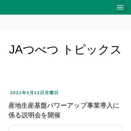
T
o
g
g
l
e
JAつべつ トピックス
n
a
v
i
g
a
2021年4月12日月曜日
t
i
産地生産基盤パワーアップ事業導入に
o
係る説明会を開催
n