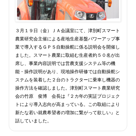
３月１９日（金）ＪＡ会議室にて、津別町スマート
農業研究会主催による産地生産基盤パワーアップ事
業で導入するＧＰＳ自動操舵に係る説明会を開催し
ました。スマート農業に取組む生産者約５０名が出
席し、事業内容説明では営農支援システム等の機
能・操作説明があり、現地操作研修では自動操舵シ
ステムを装着した２台のトラクターに乗車し機器の
操作方法を確認しました。津別町スマート農業研究
会の竹原 俊博 会長は『２カ年の実証プロジェク
トにより導入志向が高まっている。この取組により
新たな若い就農希望者の増加に繋がって欲しい』と
話していました。