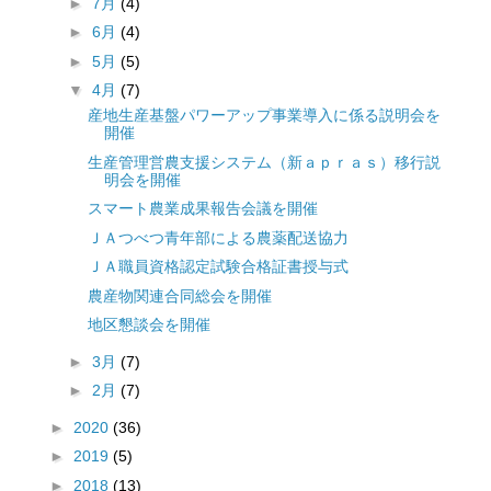
►
7月
(4)
►
6月
(4)
►
5月
(5)
▼
4月
(7)
産地生産基盤パワーアップ事業導入に係る説明会を
開催
生産管理営農支援システム（新ａｐｒａｓ）移行説
明会を開催
スマート農業成果報告会議を開催
ＪＡつべつ青年部による農薬配送協力
ＪＡ職員資格認定試験合格証書授与式
農産物関連合同総会を開催
地区懇談会を開催
►
3月
(7)
►
2月
(7)
►
2020
(36)
►
2019
(5)
►
2018
(13)