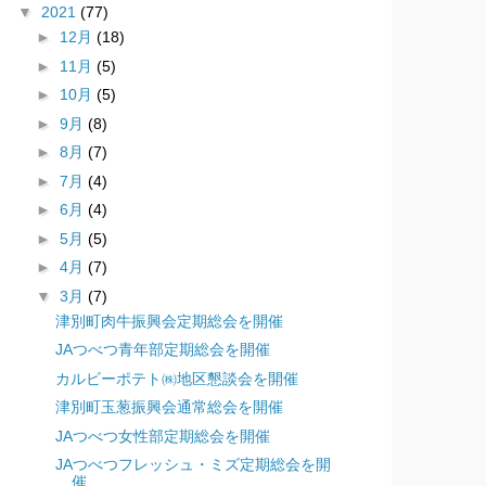
▼
2021
(77)
►
12月
(18)
►
11月
(5)
►
10月
(5)
►
9月
(8)
►
8月
(7)
►
7月
(4)
►
6月
(4)
►
5月
(5)
►
4月
(7)
▼
3月
(7)
津別町肉牛振興会定期総会を開催
JAつべつ青年部定期総会を開催
カルビーポテト㈱地区懇談会を開催
津別町玉葱振興会通常総会を開催
JAつべつ女性部定期総会を開催
JAつべつフレッシュ・ミズ定期総会を開
催