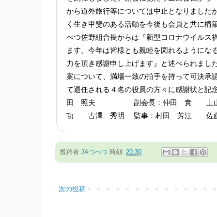
から道外旅行等については中止となりました
く生き甲斐のある活動を今後も会員と共に構
べつ佐野組合長からは『新型コロナウイルス
ます。今年は皆様とも親睦を図れるようにな
力を頂き感謝申し上げます』と述べられまし
案について、満場一致の拍手を持って可決承
て退任される４名の役員の方々に感謝状と記
田 照夫 副会長：仲田 實 上山
功 古澤 秀明 監事：村田 芳江 佐
投稿者
JAつべつ
時刻:
20:30
次の投稿