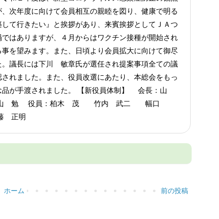
が、次年度に向けて会員相互の親睦を図り、健康で明る
築して行きたい』と挨拶があり、来賓挨拶としてＪＡつ
禍ではありますが、４月からはワクチン接種が開始され
る事を望みます。また、日頃より会員拡大に向けて御尽
た。議長には下川 敏章氏が選任され提案事項全ての議
認されました。また、役員改選にあたり、本総会をもっ
念品が手渡されました。 【新役員体制】 会長：山
 勉 役員：柏木 茂 竹内 武二 幅口
藤 正明
ホーム
前の投稿