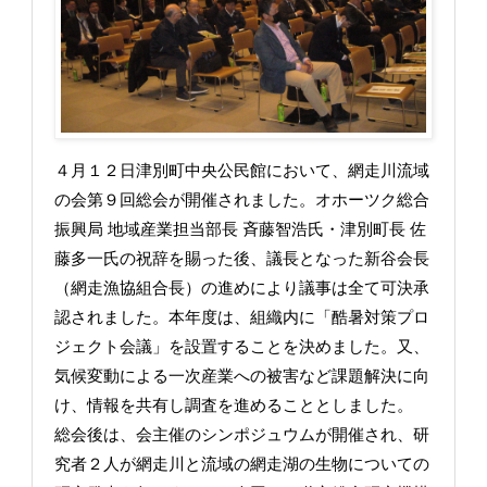
４月１２日津別町中央公民館において、網走川流域
の会第９回総会が開催されました。オホーツク総合
振興局 地域産業担当部長 斉藤智浩氏・津別町長 佐
藤多一氏の祝辞を賜った後、議長となった新谷会長
（網走漁協組合長）の進めにより議事は全て可決承
認されました。本年度は、組織内に「酷暑対策プロ
ジェクト会議」を設置することを決めました。又、
気候変動による一次産業への被害など課題解決に向
け、情報を共有し調査を進めることとしました。
総会後は、会主催のシンポジュウムが開催され、研
究者２人が網走川と流域の網走湖の生物についての