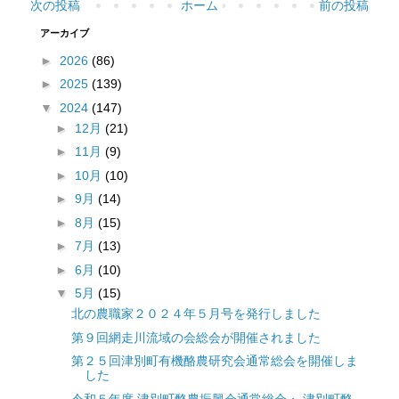
次の投稿
ホーム
前の投稿
アーカイブ
►
2026
(86)
►
2025
(139)
▼
2024
(147)
►
12月
(21)
►
11月
(9)
►
10月
(10)
►
9月
(14)
►
8月
(15)
►
7月
(13)
►
6月
(10)
▼
5月
(15)
北の農職家２０２４年５月号を発行しました
第９回網走川流域の会総会が開催されました
第２５回津別町有機酪農研究会通常総会を開催しま
した
令和５年度 津別町酪農振興会通常総会・ 津別町酪