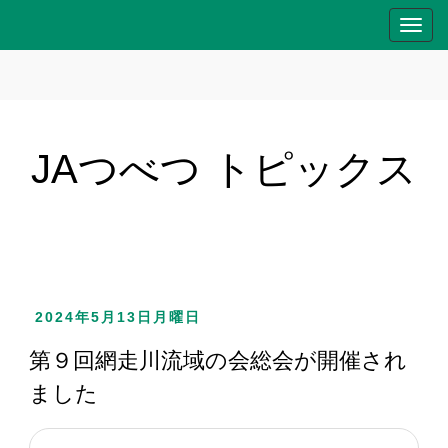
T
o
g
g
l
e
JAつべつ トピックス
n
a
v
i
g
a
2024年5月13日月曜日
t
i
第９回網走川流域の会総会が開催され
o
ました
n