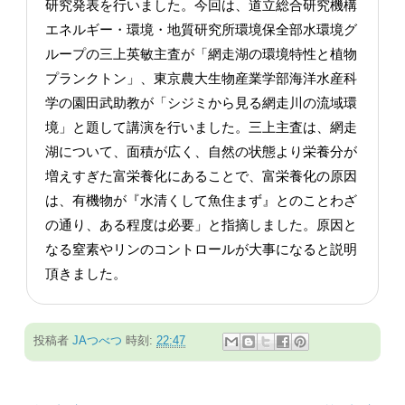
研究発表を行いました。今回は、道立総合研究機構
エネルギー・環境・地質研究所環境保全部水環境グ
ループの三上英敏主査が「網走湖の環境特性と植物
プランクトン」、東京農大生物産業学部海洋水産科
学の園田武助教が「シジミから見る網走川の流域環
境」と題して講演を行いました。三上主査は、網走
湖について、面積が広く、自然の状態より栄養分が
増えすぎた富栄養化にあることで、富栄養化の原因
は、有機物が『水清くして魚住まず』とのことわざ
の通り、ある程度は必要」と指摘しました。原因と
なる窒素やリンのコントロールが大事になると説明
頂きました。
投稿者
JAつべつ
時刻:
22:47