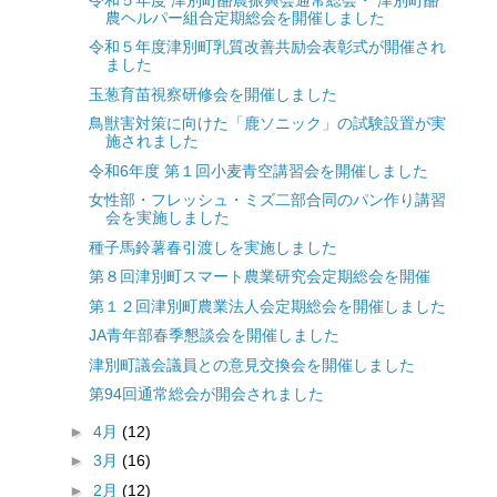
農ヘルパー組合定期総会を開催しました
令和５年度津別町乳質改善共励会表彰式が開催され
ました
玉葱育苗視察研修会を開催しました
鳥獣害対策に向けた「鹿ソニック」の試験設置が実
施されました
令和6年度 第１回小麦青空講習会を開催しました
女性部・フレッシュ・ミズ二部合同のパン作り講習
会を実施しました
種子馬鈴薯春引渡しを実施しました
第８回津別町スマート農業研究会定期総会を開催
第１２回津別町農業法人会定期総会を開催しました
JA青年部春季懇談会を開催しました
津別町議会議員との意見交換会を開催しました
第94回通常総会が開会されました
►
4月
(12)
►
3月
(16)
►
2月
(12)