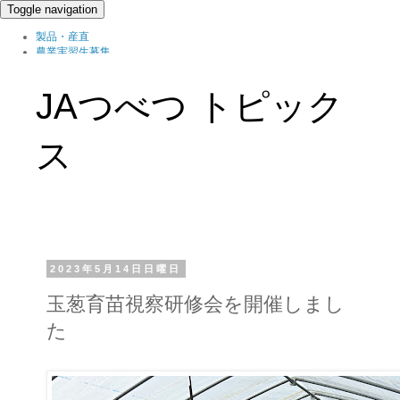
Toggle navigation
製品・産直
農業実習生募集
北の農職家
組織概要
JAつべつ トピック
ブログ
ス
2023年5月14日日曜日
玉葱育苗視察研修会を開催しまし
た