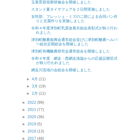
玉葱育苗視察研修会を開催しました
スタンド夏タイヤフェアを２日間実施しました
女性部、フレッシュ・ミズの二部による合同パン作
りと豆腐作りを実施しました
令和４年度津別町乳質改善共励会表彰式が執り行わ
れました
津別町酪農振興会通常総会並びに津別町酪農ヘルパ
ー組合定期総会を開催しました
津別町有機酪農研究会通常総会を開催しました
令和４年度 網走・西網走漁協からの応援証贈呈式
が執り行われました
網走川流域の会総会を開催しました
►
4月
(11)
►
3月
(19)
►
2月
(11)
►
2022
(99)
►
2021
(77)
►
2020
(36)
►
2019
(5)
►
2018
(13)
►
2017
(48)