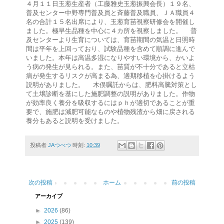
４月１１日玉葱生産者（工藤雅史玉葱振興会長）１９名、
普及センター中野専門普及員と斉藤普及職員、ＪＡ職員４
名の合計１５名出席により、玉葱育苗視察研修会を開催し
ました。極早生品種を中心に４カ所を視察しました。 普
及センターより生育については、育苗期間の気温と日照時
間は平年を上回っており、試験品種を含めて順調に進んで
いました。本年は高温多湿になりやすい環境から、かいよ
う病の発生が見られる。また、苗質が不十分であると立枯
病が発生するリスクが高まる為、適期移植を心掛けるよう
説明がありました。 木俣嘱託からは、肥料高騰対策とし
て土壌診断を基にした施肥調整の説明がありました。作物
が効率良く養分を吸収するにはｐｈが適切であることが重
要で、施肥は減肥可能なものや植物残渣から畑に戻される
養分もあると説明を受けました。
投稿者
JAつべつ
時刻:
10:39
次の投稿
ホーム
前の投稿
アーカイブ
►
2026
(86)
►
2025
(139)