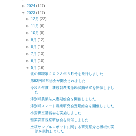
►
2024
(147)
▼
2023
(147)
►
12月
(22)
►
11月
(6)
►
10月
(8)
►
9月
(12)
►
8月
(19)
►
7月
(13)
►
6月
(10)
▼
5月
(16)
北の農職家２０２３年５月号を発行しました
第93回通常総会が開会されました
令和５年度 新規就農者激励状贈呈式を開催しまし
た
津別町農業法人定期総会を開催しました
津別町スマート農業研究会定期総会を開催しました
小麦青空講習会を実施しました
甜菜育苗視察研修会を開催しました
土壌サンプルロボットに関する研究紹介と機械の実
演を実施しました