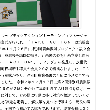
つべつ’テイクアクション’ミーティング（マネージャ
提言式が行われ、「ＴＡＫＥ ＡＣＴＩＯＮ 政策提言
２年１１月２６日に津別町農業振興プロジェクト設立会
山 寛教授を講師に招き、近未来の姿を計画立案し自分
ＫＥ ＡＣＴＩＯＮ’ミーティング』を発足し、次世代
別町役場若手職員の会員２９名で構成されました。ＴＡ
いう意味があり、津別町農業発展のために小さな事でも
ました。 令和２年１２月１７日に第２回津別町農業振
２９名が２班に分かれて津別町農業の課題点を挙げ、一
目に対して、どの様に行動に移し対策を検討していくか
らが課題を定義し、解決策を見つけ行動する、現役の農
は、全国でも初めての試みであります。現在会員は２５