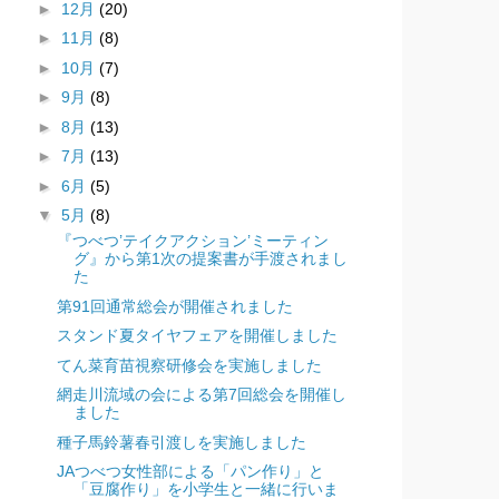
►
12月
(20)
►
11月
(8)
►
10月
(7)
►
9月
(8)
►
8月
(13)
►
7月
(13)
►
6月
(5)
▼
5月
(8)
『つべつ’テイクアクション’ミーティン
グ』から第1次の提案書が手渡されまし
た
第91回通常総会が開催されました
スタンド夏タイヤフェアを開催しました
てん菜育苗視察研修会を実施しました
網走川流域の会による第7回総会を開催し
ました
種子馬鈴薯春引渡しを実施しました
JAつべつ女性部による「パン作り」と
「豆腐作り」を小学生と一緒に行いま