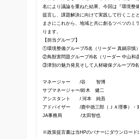
名により議論を重ねた結果、今回は『環境整
提言し、課題解決に向けて実践して行くこと
まさにこれから、地域と共に創るツベツのミ
ります。
【担当グループ】
①環境整備グループ/5名（リーダー 真鍋宗慎
②鳥獣害問題グループ/6名（リーダー 中山和
③津別の魅力発見そして人材確保グループ/9名
マネージャー /谷 智博
サブマネージャー/鈴木 健二
アシスタント / 河本 純吾
アドバイザー /鹿中徳三郎（ＪＡ理事）・
JA事務局 /太田智也
※政策提言書は当HPのバナーにダウンロード