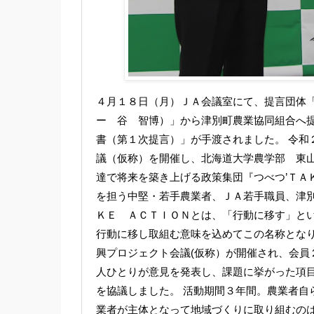
４月１８日（月）ＪＡ会議室にて、提言団体「
ー 谷 智博）」から津別町農業協同組合へ
書（第１次提言）」が手渡されました。 令和
議（仮称）を開催し、北海道大学農学部 東
達で将来を築き上げる政策集団『つべつ’ＴＡ
を担う中堅・若手農業者、ＪＡ若手職員、津
ＫＥ ＡＣＴＩＯＮとは、「行動に移す」と
行動に移し取組む意味を込めてこの名称となり
興プロジェクト会議(仮称）が開催され、会員
人ひとりが意見を発表し、課題に挙がった項
を協議しました。 活動期間３年間。農業者自
業者が主体となって地域づくりに取り組むの