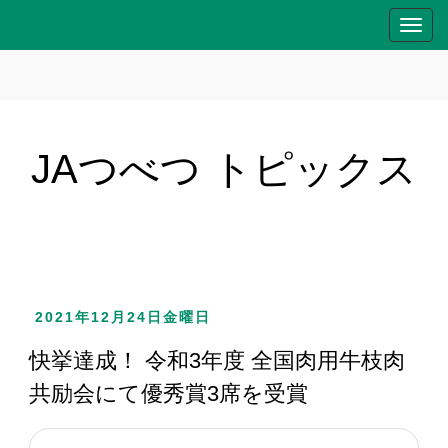
T
o
g
g
l
e
JAつべつ トピックス
n
a
v
i
g
a
2021年12月24日金曜日
t
i
快挙達成！ 令和3年度 全国肉用牛枝肉
o
共励会にて優秀賞3席を受賞
n