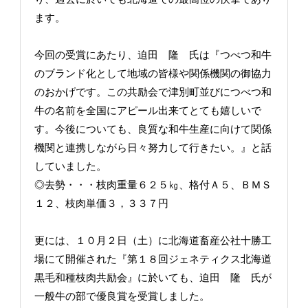
ます。
今回の受賞にあたり、迫田 隆 氏は『つべつ和牛
のブランド化として地域の皆様や関係機関の御協力
のおかげです。この共励会で津別町並びにつべつ和
牛の名前を全国にアピール出来てとても嬉しいで
す。今後についても、良質な和牛生産に向けて関係
機関と連携しながら日々努力して行きたい。』と話
していました。
◎去勢・・・枝肉重量６２５㎏、格付Ａ５、ＢＭＳ
１２、枝肉単価３，３３７円
更には、１０月２日（土）に北海道畜産公社十勝工
場にて開催された『第１８回ジェネティクス北海道
黒毛和種枝肉共励会』に於いても、迫田 隆 氏が
一般牛の部で優良賞を受賞しました。