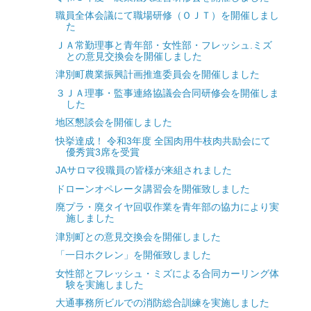
職員全体会議にて職場研修（ＯＪＴ）を開催しまし
た
ＪＡ常勤理事と青年部・女性部・フレッシュ.ミズ
との意見交換会を開催しました
津別町農業振興計画推進委員会を開催しました
３ＪＡ理事・監事連絡協議会合同研修会を開催しま
した
地区懇談会を開催しました
快挙達成！ 令和3年度 全国肉用牛枝肉共励会にて
優秀賞3席を受賞
JAサロマ役職員の皆様が来組されました
ドローンオペレータ講習会を開催致しました
廃プラ・廃タイヤ回収作業を青年部の協力により実
施しました
津別町との意見交換会を開催しました
「一日ホクレン」を開催致しました
女性部とフレッシュ・ミズによる合同カーリング体
験を実施しました
大通事務所ビルでの消防総合訓練を実施しました