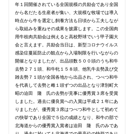
年１回開催されている全国規模の共励会であり全国
から名だたる生産者が集い、大規模な牧場では導入
時点から牛を選定し飼養方法も日頃から工夫しなが
ら取組みを重ねその成果を披露します。この全国肉
用牛枝肉共励会は例えると高校野球でいう甲子園大
会と言えます。共励会当日は、新型コロナウイルス
感染症蔓延防止の観点から入場制限を行いながらの
開催となりましたが、出品頭数５００頭のうち和牛
去勢２７１頭、和牛牝１５８頭、他乳牛去勢及び交
雑去勢７１頭が全国各地から出品され、つべつ和牛
を代表して去勢と雌１頭ずつの出品となり津別町大
昭の迫田 隆 氏の去勢が見事に優秀賞３席を受賞
しました。過去に優良賞への入賞は平成２１年にあ
りましたが、優秀賞３席はつべつ和牛として初めて
の快挙であり全国で５位の成績となり、和牛の部で
北海道からの優秀賞入賞者は迫田 隆 氏のみであ
り、過去に於いても北海道での最高位の快挙であり