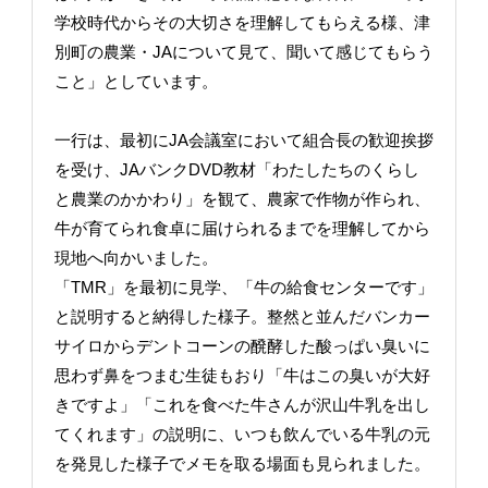
学校時代からその大切さを理解してもらえる様、津
別町の農業・JAについて見て、聞いて感じてもらう
こと」としています。
一行は、最初にJA会議室において組合長の歓迎挨拶
を受け、JAバンクDVD教材「わたしたちのくらし
と農業のかかわり」を観て、農家で作物が作られ、
牛が育てられ食卓に届けられるまでを理解してから
現地へ向かいました。
「TMR」を最初に見学、「牛の給食センターです」
と説明すると納得した様子。整然と並んだバンカー
サイロからデントコーンの醗酵した酸っぱい臭いに
思わず鼻をつまむ生徒もおり「牛はこの臭いが大好
きですよ」「これを食べた牛さんが沢山牛乳を出し
てくれます」の説明に、いつも飲んでいる牛乳の元
を発見した様子でメモを取る場面も見られました。