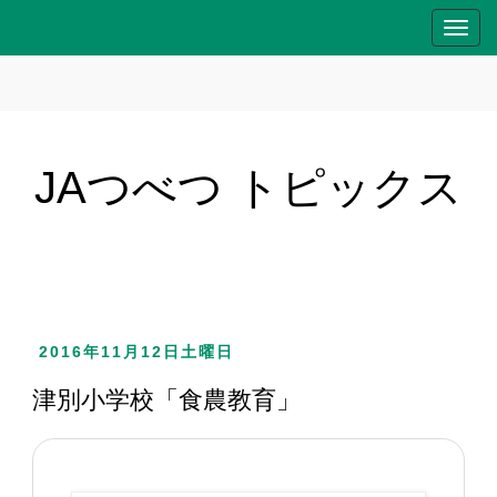
T
o
g
g
l
e
JAつべつ トピックス
n
a
v
i
g
a
2016年11月12日土曜日
t
i
津別小学校「食農教育」
o
n