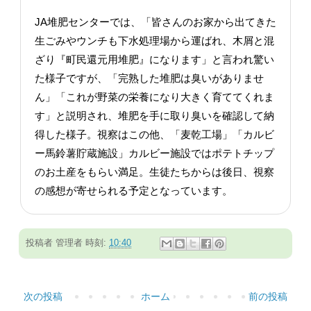
JA堆肥センターでは、「皆さんのお家から出てきた
生ごみやウンチも下水処理場から運ばれ、木屑と混
ざり『町民還元用堆肥』になります」と言われ驚い
た様子ですが、「完熟した堆肥は臭いがありませ
ん」「これが野菜の栄養になり大きく育ててくれま
す」と説明され、堆肥を手に取り臭いを確認して納
得した様子。視察はこの他、「麦乾工場」「カルビ
ー馬鈴薯貯蔵施設」カルビー施設ではポテトチップ
のお土産をもらい満足。生徒たちからは後日、視察
の感想が寄せられる予定となっています。
投稿者
管理者
時刻:
10:40
次の投稿
ホーム
前の投稿